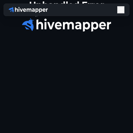
Unhandled Error
Sorry, an unhandled error has occured.